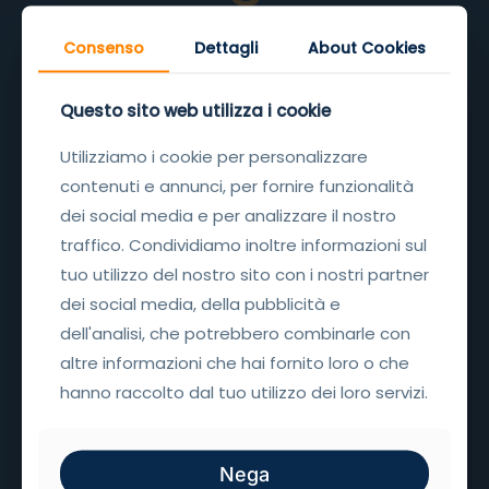
Sviluppo design
Consenso
Consenso
Dettagli
Dettagli
About Cookies
About Cookies
Creiamo interfacce su misura, pensate per
rappresentare al meglio la tua identità visiva e
Questo sito web utilizza i cookie
Questo sito web utilizza i cookie
risultare attraenti.
Utilizziamo i cookie per personalizzare
Utilizziamo i cookie per personalizzare
4
contenuti e annunci, per fornire funzionalità
contenuti e annunci, per fornire funzionalità
dei social media e per analizzare il nostro
dei social media e per analizzare il nostro
traffico. Condividiamo inoltre informazioni sul
traffico. Condividiamo inoltre informazioni sul
Prototipi interattivi
tuo utilizzo del nostro sito con i nostri partner
tuo utilizzo del nostro sito con i nostri partner
Verifichiamo il progetto attraverso prototipi
dei social media, della pubblicità e
dei social media, della pubblicità e
dinamici, così da testare l’esperienza d’uso prima
dell'analisi, che potrebbero combinarle con
dell'analisi, che potrebbero combinarle con
del rilascio ufficiale.
altre informazioni che hai fornito loro o che
altre informazioni che hai fornito loro o che
hanno raccolto dal tuo utilizzo dei loro servizi.
hanno raccolto dal tuo utilizzo dei loro servizi.
Nega
Nega