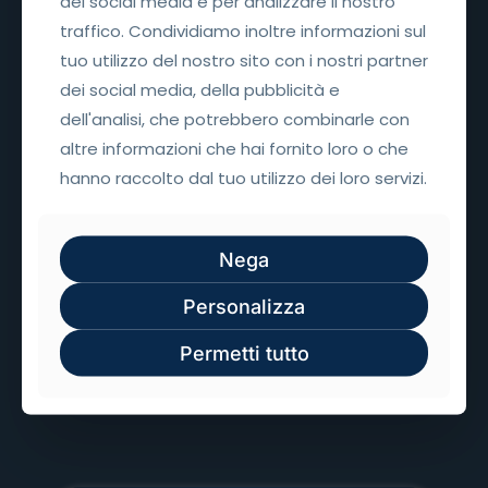
dei social media e per analizzare il nostro
dei social media e per analizzare il nostro
traffico. Condividiamo inoltre informazioni sul
traffico. Condividiamo inoltre informazioni sul
tuo utilizzo del nostro sito con i nostri partner
tuo utilizzo del nostro sito con i nostri partner
dei social media, della pubblicità e
dei social media, della pubblicità e
dell'analisi, che potrebbero combinarle con
dell'analisi, che potrebbero combinarle con
AI, Video Tutorial &
altre informazioni che hai fornito loro o che
altre informazioni che hai fornito loro o che
Formazione
hanno raccolto dal tuo utilizzo dei loro servizi.
hanno raccolto dal tuo utilizzo dei loro servizi.
Nega
Nega
Video tutorial con avatar AI per
formazione e assistenza
Personalizza
Personalizza
Presentazioni digitali
Permetti tutto
Permetti tutto