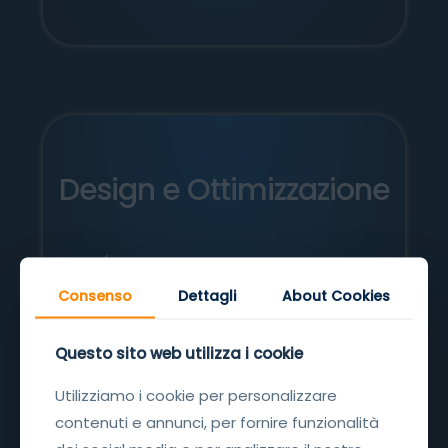
Design e Ottimizzazione
UI/UX Design
Interfacce intuitive
Consenso
Consenso
Dettagli
Dettagli
About Cookies
About Cookies
Ottimizzazione di accessibilità e
usabilità
Questo sito web utilizza i cookie
Questo sito web utilizza i cookie
Utilizziamo i cookie per personalizzare
Utilizziamo i cookie per personalizzare
contenuti e annunci, per fornire funzionalità
contenuti e annunci, per fornire funzionalità